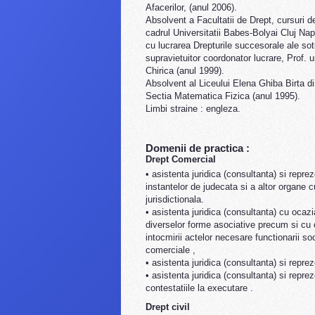
Afacerilor, (anul 2006).
Absolvent a Facultatii de Drept, cursuri de
cadrul Universitatii Babes-Bolyai Cluj Nap
cu lucrarea Drepturile succesorale ale sot
supravietuitor coordonator lucrare, Prof. u
Chirica (anul 1999).
Absolvent al Liceului Elena Ghiba Birta di
Sectia Matematica Fizica (anul 1995).
Limbi straine : engleza.
Domenii de practica :
Drept Comercial
• asistenta juridica (consultanta) si reprez
instantelor de judecata si a altor organe c
jurisdictionala.
• asistenta juridica (consultanta) cu ocazia
diverselor forme asociative precum si cu
intocmirii actelor necesare functionarii soc
comerciale ,
• asistenta juridica (consultanta) si repre
• asistenta juridica (consultanta) si repre
contestatiile la executare .
Drept civil