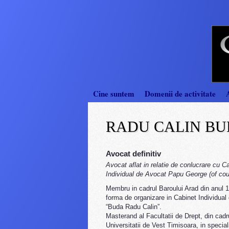
Cine suntem
Domenii de activitate
RADU CALIN B
Avocat definitiv
Avocat aflat in relatie de conlucrare cu C
Individual de Avocat Papu George (of cou
Membru in cadrul Baroului Arad din anul 
forma de organizare in Cabinet Individual
“Buda Radu Calin”.
Masterand al Facultatii de Drept, din cadr
Universitatii de Vest Timisoara, in special