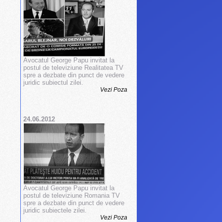
Avocatul George Papu invitat la
postul de televiziune Realitatea TV
spre a dezbate din punct de vedere
juridic subiectul zilei.
Vezi Poza
24.06.2012
Avocatul George Papu invitat la
postul de televiziune Romania TV
spre a dezbate din punct de vedere
juridic subiectele zilei.
Vezi Poza