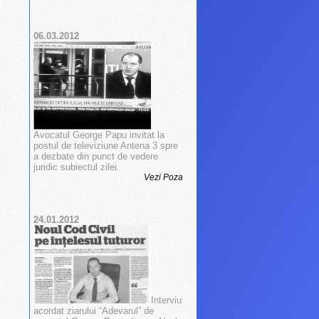
06.03.2012
Avocatul George Papu invitat la
postul de televiziune Antena 3 spre
a dezbate din punct de vedere
juridic subiectul zilei.
Vezi Poza
24.01.2012
Interviu
acordat ziarului “Adevarul” de