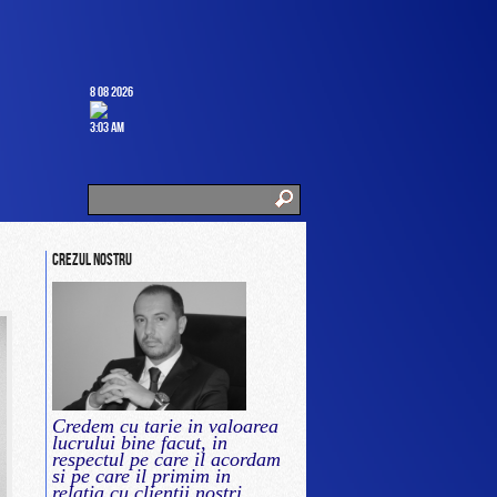
8 08 2026
3:03 am
Crezul nostru
Credem cu tarie in valoarea
lucrului bine facut, in
respectul pe care il acordam
si pe care il primim in
relatia cu clientii nostri.